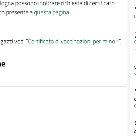
logna possono inoltrare richiesta di certificato
ico presente a
questa pagina
D
agazzi vedi “
Certificato di vaccinazioni per minori
”.
O
ne
V