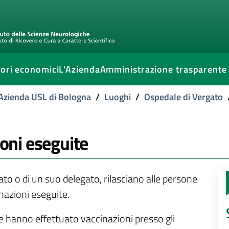
ori economici
L'Azienda
Amministrazione trasparente
l'Azienda USL di Bologna
/
Luoghi
/
Ospedale di Vergato
ioni eseguite
ssato o di un suo delegato, rilasciano alle persone
inazioni eseguite.
he hanno effettuato vaccinazioni presso gli