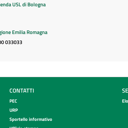
Azienda USL di Bologna
Regione Emilia Romagna
800 033033
CONTATTI
S
PEC
El
URP
Sportello informativo