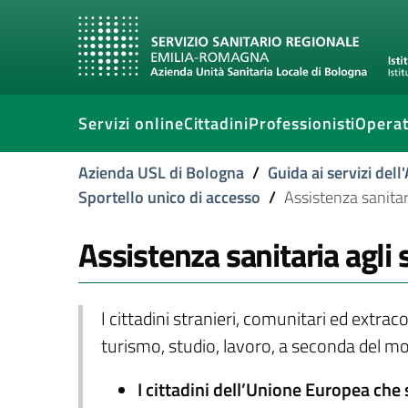
Servizi online
Cittadini
Professionisti
Operat
Azienda USL di Bologna
/
Guida ai servizi del
Sportello unico di accesso
/
Assistenza sanitar
Assistenza sanitaria agli
I cittadini stranieri, comunitari ed extra
turismo, studio, lavoro, a seconda del mot
I cittadini dell’Unione Europea che