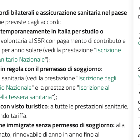
ordi bilaterali e assicurazione sanitaria nel paese
D
ie previste dagli accordi;
ri temporaneamente in Italia per studio o
one volontaria al SSR con pagamento di contributo e
C
à per anno solare (vedi la prestazione "
Iscrizione
Sanitario Nazionale
");
i in regola con il premesso di soggiorno
:
a sanitaria (vedi la prestazione "
Iscrizione degli
V
rio Nazionale
" e la prestazione "
Iscrizione al
ella tessera sanitaria
");
 con visto turistico
: a tutte le prestazioni sanitarie,
0
do tariffa.
rsone immigrate senza permesso di soggiorno:
alla
ato, rinnovabile di anno in anno fino al