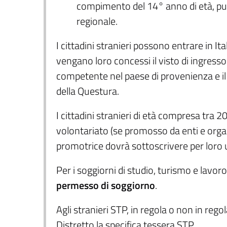
compimento del 14° anno di età, pur
regionale.
I cittadini stranieri possono entrare in I
vengano loro concessi il visto di ingress
competente nel paese di provenienza e i
della Questura.
I cittadini stranieri di età compresa tra 2
volontariato (se promosso da enti e organ
promotrice dovrà sottoscrivere per loro u
Per i soggiorni di studio, turismo e lavoro
permesso di soggiorno
.
Agli stranieri STP, in regola o non in rego
Distretto la specifica tessera STP.