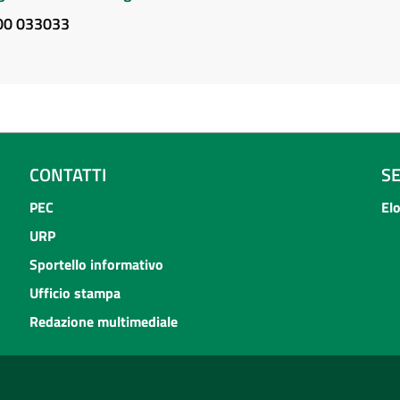
800 033033
CONTATTI
S
PEC
El
URP
Sportello informativo
Ufficio stampa
Redazione multimediale