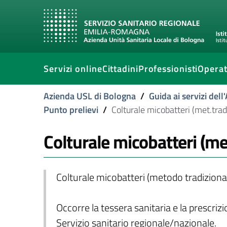
Servizi online
Cittadini
Professionisti
Operat
Azienda USL di Bologna
/
Guida ai servizi del
Punto prelievi
/
Colturale micobatteri (met.tradi
Colturale micobatteri (met
Colturale micobatteri (metodo tradiziona
Occorre la tessera sanitaria e la prescriz
Servizio sanitario regionale/nazionale.