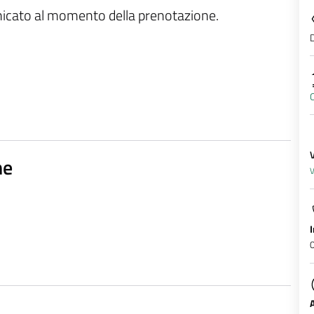
unicato al momento della prenotazione.
D
O
ne
V