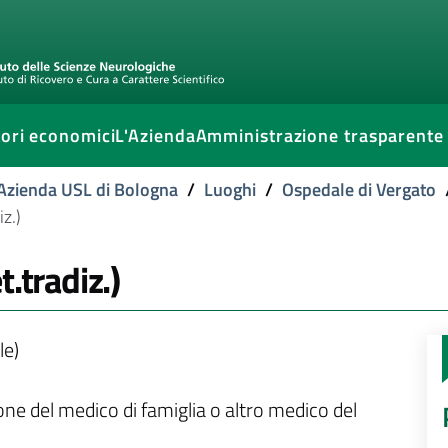
ori economici
L'Azienda
Amministrazione trasparente
l'Azienda USL di Bologna
/
Luoghi
/
Ospedale di Vergato
z.)
.tradiz.)
le)
ione del medico di famiglia o altro medico del