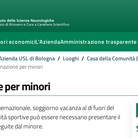
ori economici
L'Azienda
Amministrazione trasparente
l'Azienda USL di Bologna
/
Luoghi
/
Casa della Comunità (
cinazione per minori
e per minori
nternazionale, soggiorno vacanza al di fuori del
ività sportive può essere necessario presentare il
eguite dal minore.