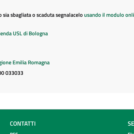
to sia sbagliata o scaduta segnalacelo
usando il modulo onl
Azienda USL di Bologna
Regione Emilia Romagna
800 033033
CONTATTI
S