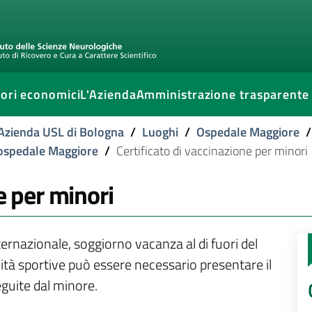
ori economici
L'Azienda
Amministrazione trasparente
l'Azienda USL di Bologna
/
Luoghi
/
Ospedale Maggiore
/
 ospedale Maggiore
/
Certificato di vaccinazione per minori
e per minori
nternazionale, soggiorno vacanza al di fuori del
ività sportive può essere necessario presentare il
eguite dal minore.