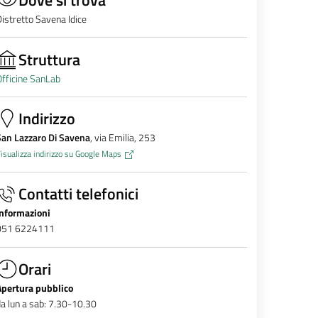
istretto Savena Idice
Struttura
fficine SanLab
Indirizzo
San Lazzaro Di Savena
, via Emilia, 253
isualizza indirizzo su Google Maps
Contatti telefonici
Informazioni
051 6224111
Orari
Apertura pubblico
a lun a sab: 7.30-10.30