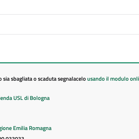
to sia sbagliata o scaduta segnalacelo
usando il modulo onl
Azienda USL di Bologna
Regione Emilia Romagna
800 033033