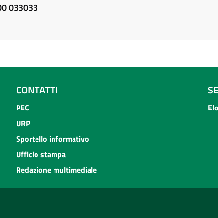
800 033033
CONTATTI
S
PEC
El
URP
Sportello informativo
Ufficio stampa
Redazione multimediale