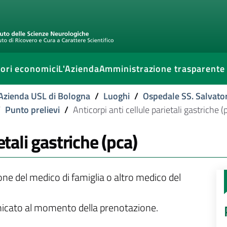
ori economici
L'Azienda
Amministrazione trasparente
l'Azienda USL di Bologna
/
Luoghi
/
Ospedale SS. Salvato
/
Punto prelievi
/
Anticorpi anti cellule parietali gastriche (
etali gastriche (pca)
ione del medico di famiglia o altro medico del
unicato al momento della prenotazione.