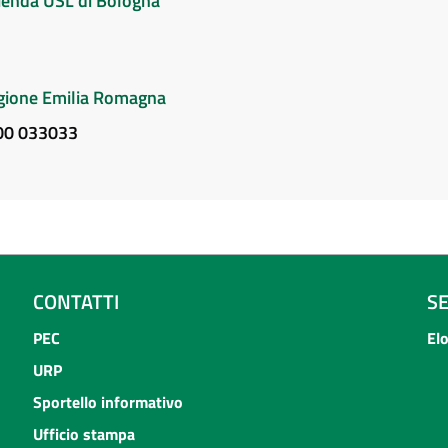
Azienda USL di Bologna
Regione Emilia Romagna
800 033033
CONTATTI
S
PEC
El
URP
Sportello informativo
Ufficio stampa