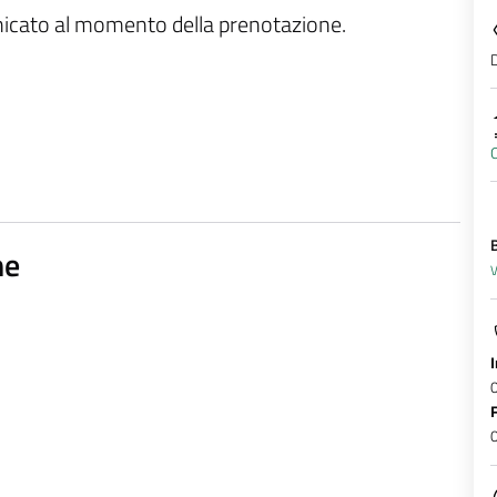
unicato al momento della prenotazione.
D
O
B
ne
V