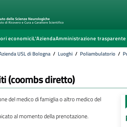
ori economici
L'Azienda
Amministrazione trasparente
l'Azienda USL di Bologna
/
Luoghi
/
Poliambulatorio
/
P
iti (coombs diretto)
ione del medico di famiglia o altro medico del
unicato al momento della prenotazione.