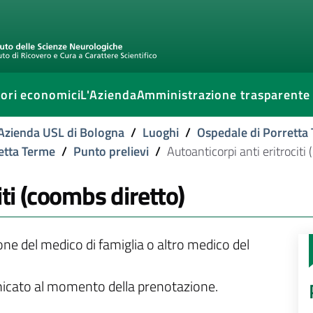
ori economici
L'Azienda
Amministrazione trasparente
l'Azienda USL di Bologna
/
Luoghi
/
Ospedale di Porretta
retta Terme
/
Punto prelievi
/
Autoanticorpi anti eritrociti
iti (coombs diretto)
ione del medico di famiglia o altro medico del
unicato al momento della prenotazione.