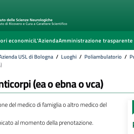
ori economici
L'Azienda
Amministrazione trasparente
l'Azienda USL di Bologna
/
Luoghi
/
Poliambulatorio
/
P
)
nticorpi (ea o ebna o vca)
ione del medico di famiglia o altro medico del
unicato al momento della prenotazione.