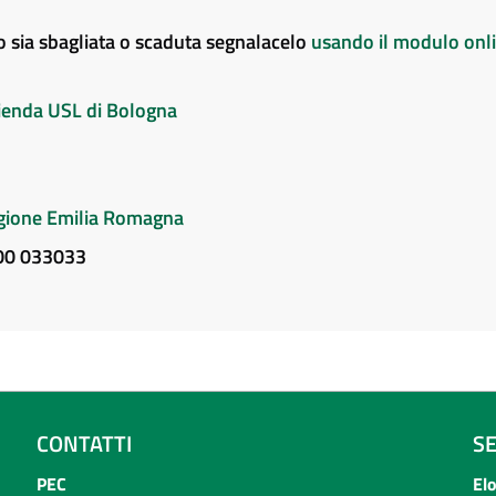
to sia sbagliata o scaduta segnalacelo
usando il modulo onl
Azienda USL di Bologna
Regione Emilia Romagna
800 033033
CONTATTI
S
PEC
El