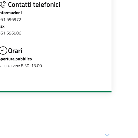
Contatti telefonici
Informazioni
051 596972
Fax
051 596986
Orari
Apertura pubblico
a lun a ven: 8.30-13.00