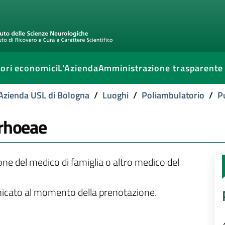
ori economici
L'Azienda
Amministrazione trasparente
l'Azienda USL di Bologna
/
Luoghi
/
Poliambulatorio
/
P
rrhoeae
ione del medico di famiglia o altro medico del
unicato al momento della prenotazione.