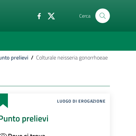
Cerca
unto prelievi
/
Colturale neisseria gonorrhoeae
LUOGO DI EROGAZIONE
Punto prelievi
Dove si trova