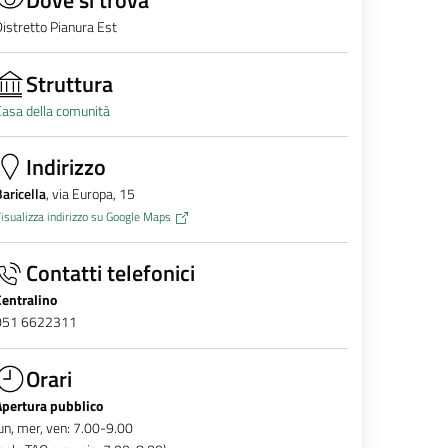
istretto Pianura Est
Struttura
asa della comunità
Indirizzo
aricella
, via Europa, 15
isualizza indirizzo su Google Maps
Contatti telefonici
Centralino
051 6622311
Orari
Apertura pubblico
un, mer, ven: 7.00-9.00