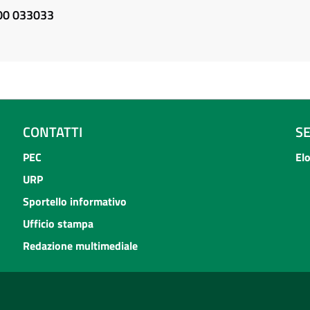
800 033033
CONTATTI
S
PEC
El
URP
Sportello informativo
Ufficio stampa
Redazione multimediale