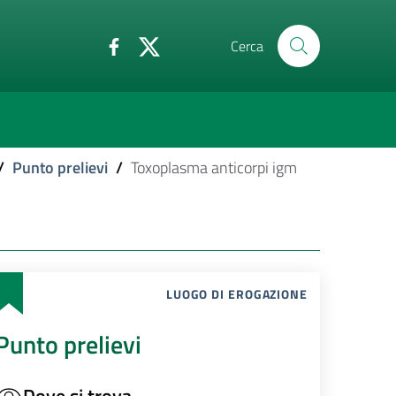
Cerca
/
Punto prelievi
/
Toxoplasma anticorpi igm
LUOGO DI EROGAZIONE
Punto prelievi
Dove si trova