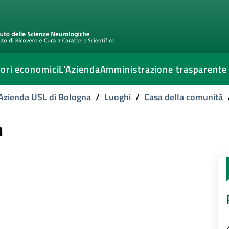
ori economici
L'Azienda
Amministrazione trasparente
l'Azienda USL di Bologna
/
Luoghi
/
Casa della comunità
m