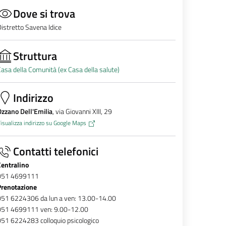
Dove si trova
istretto Savena Idice
Struttura
asa della Comunità (ex Casa della salute)
Indirizzo
zzano Dell'Emilia
, via Giovanni XIII, 29
isualizza indirizzo su Google Maps
Contatti telefonici
Centralino
051 4699111
Prenotazione
051 6224306 da lun a ven: 13.00-14.00
051 4699111 ven: 9.00-12.00
51 6224283 colloquio psicologico