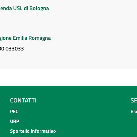
Azienda USL di Bologna
Regione Emilia Romagna
800 033033
CONTATTI
S
PEC
El
URP
Sportello informativo