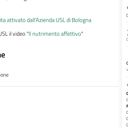
D
ita attivato dall'Azienda USL di Bologna
SL il video "
Il nutrimento affettivo
"
C
ne
O
V
zione
0