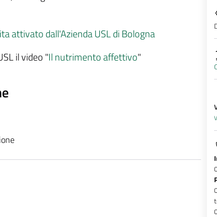
D
ita attivato dall'Azienda USL di Bologna
SL il video "
Il nutrimento affettivo
"
ne
V
zione
t
0