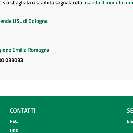
to sia sbagliata o scaduta segnalacelo
usando il modulo onl
Azienda USL di Bologna
Regione Emilia Romagna
800 033033
CONTATTI
S
PEC
El
URP