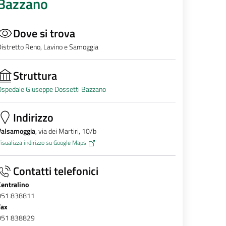
Bazzano
Dove si trova
istretto Reno, Lavino e Samoggia
Struttura
Ospedale Giuseppe Dossetti Bazzano
Indirizzo
Valsamoggia
, via dei Martiri, 10/b
isualizza indirizzo su Google Maps
Contatti telefonici
Centralino
051 838811
Fax
051 838829