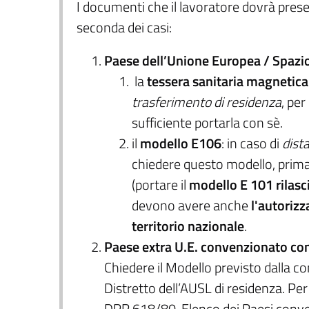
I documenti che il lavoratore dovrà prese
seconda dei casi:
Paese dell’Unione Europea / Spaz
la
tessera sanitaria magnetic
trasferimento di residenza
, per
sufficiente portarla con sè.
il
modello E106
: in caso di
dist
chiedere questo modello, prima d
(portare il
modello E 101 rilasc
devono avere anche
l'autorizz
territorio nazionale
.
Paese extra U.E. convenzionato con l
Chiedere il Modello previsto dalla c
Distretto dell’AUSL di residenza. Per