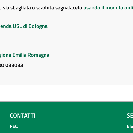
to sia sbagliata o scaduta segnalacelo
usando il modulo onl
Azienda USL di Bologna
Regione Emilia Romagna
800 033033
CONTATTI
S
PEC
El