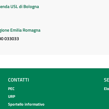
Azienda USL di Bologna
Regione Emilia Romagna
800 033033
CONTATTI
S
PEC
El
URP
Sportello informativo