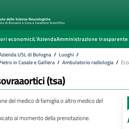
ori economici
L'Azienda
Amministrazione trasparente
l'Azienda USL di Bologna
/
Luoghi
/
ietro in Casale e Galliera
/
Ambulatorio radiologia
/
Eco
ovraaortici (tsa)
ione del medico di famiglia o altro medico del
unicato al momento della prenotazione.