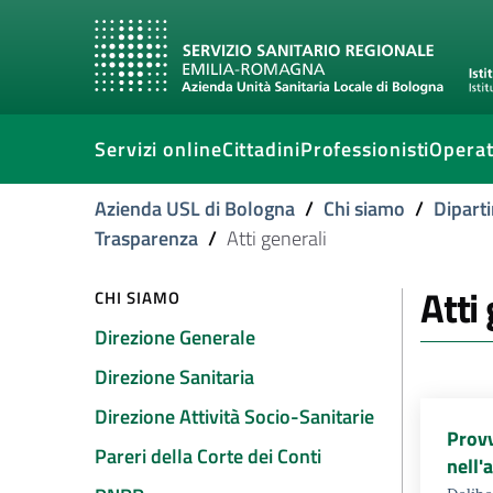
Servizi online
Cittadini
Professionisti
Operat
Azienda USL di Bologna
/
Chi siamo
/
Diparti
Trasparenza
/
Atti generali
Atti
CHI SIAMO
Direzione Generale
Direzione Sanitaria
Direzione Attività Socio-Sanitarie
Provv
Pareri della Corte dei Conti
nell'