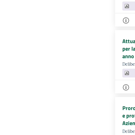
Attua
per l
anno 
Delibe
Proro
e pro
Azien
Delibe