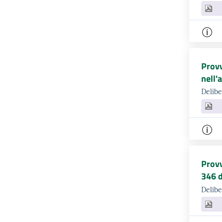
Provv
nell'
Delibe
Provv
346 
Delib