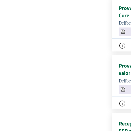
Provv
Cure 
Delibe
Provv
valor
Delibe
Recep
SSR e