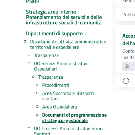
PNRR
Elenc
Strategia aree interne -
Pubbl
Potenziamento dei servizi e delle
infrastrutture sociali di comunità
Dipartimenti di supporto
Accor
Dipartimento attività amministrative
dell'
territoriali e ospedaliere
Confer
Trasparenza
del 9 
UO Servizi Amministrativi
Ospedalieri
Trasparenza
Procedimenti
Area Soccorso e Trasporti
sanitari
Area Ospedaliera
Documenti di programmazione
strategico-gestionale
UO Processi Amministrativi Socio-
Sanitari