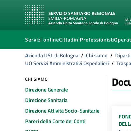
Servizi online
Cittadini
Professionisti
Operat
Azienda USL di Bologna
/
Chi siamo
/
Dipart
UO Servizi Amministrativi Ospedalieri
/
Trasp
Docu
CHI SIAMO
Direzione Generale
Direzione Sanitaria
Direzione Attività Socio-Sanitarie
FOND
Pareri della Corte dei Conti
DELL