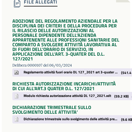
FILE ALLEGATI
ADOZIONE DEL REGOLAMENTO AZIENDALE PER LA
DISCIPLINA DEI CRITERI E DELLA PROCEDURA PER
IL RILASCIO DELLE AUTORIZZAZIONI AL
PERSONALE DIPENDENTE DELL’AZIENDA
APPARTENENTE ALLE PROFESSIONI SANITARIE DEL
COMPARTO A SVOLGERE ATTIVITÀ LAVORATIVA AL
DI FUORI DELL’ORARIO DI SERVIZIO, IN
APPLICAZIONE DELL’ART. 3-QUATER DEL D.L.
127/2021
Delibera 0000107 del 06/03/2024
Regolamento attività fuori orario DL 127_2021 art 3-quater DELIBERA.pdf
(541.4
RICHIESTA AUTORIZZAZIONE INCARICHI/ATTIVITÀ
DI CUI ALL’ART.3 QUATER D.L. 127/2021
Modulo richiesta autorizzazione attività DL 127_2021.odt
(59.2 KB)
DICHIARAZIONE TRIMESTRALE SULLO
SVOLGIMENTO DELLE ATTIVITA’
Dichiarazione trimestrale sullo svolgimento delle attività previste dal D.L. 127-2021 Art. 1 comma B.odt
(9.6 KB