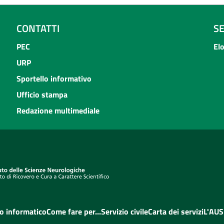
CONTATTI
S
PEC
El
URP
Sportello informativo
Ufficio stampa
Redazione multimediale
o informatico
Come fare per...
Servizio civile
Carta dei servizi
L'AUS