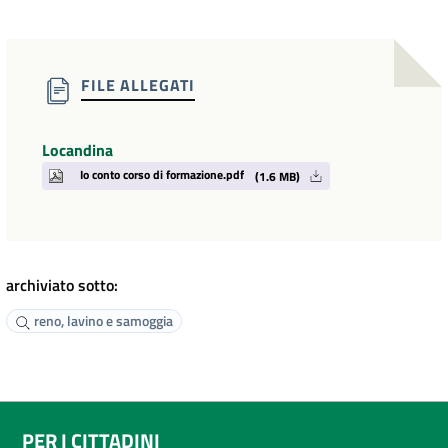
FILE ALLEGATI
Locandina
Io conto corso di formazione.pdf
(1.6 MB)
archiviato sotto:
reno, lavino e samoggia
PER I CITTADINI