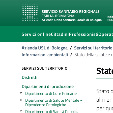
Servizi online
Cittadini
Professionisti
Operat
Azienda USL di Bologna
/
Servizi sul territorio
Informazioni ambientali
/
Stato della salute e
Stat
SERVIZI SUL TERRITORIO
Distretti
Dipartimenti di produzione
Stato 
Dipartimento di Cure Primarie
aliment
Dipartimento di Salute Mentale -
Dipendenze Patologiche
per qua
Dipartimento di Sanità Pubblica