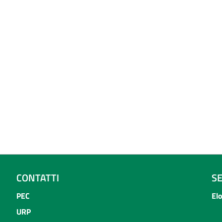
CONTATTI
S
PEC
El
URP