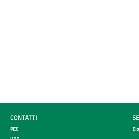
CONTATTI
S
PEC
El
URP