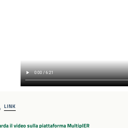
LINK
rda il video sulla piattaforma MultiplER