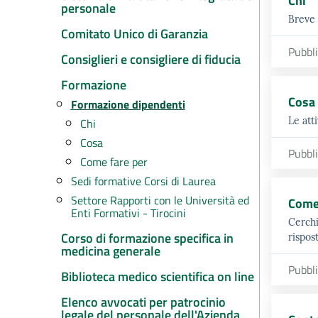
Chi
personale
Breve 
Comitato Unico di Garanzia
Pubbl
Consiglieri e consigliere di fiducia
Formazione
Cosa
Formazione dipendenti
Le att
Chi
Cosa
Pubbl
Come fare per
Sedi formative Corsi di Laurea
Settore Rapporti con le Università ed
Come 
Enti Formativi - Tirocini
Cerchi
Corso di formazione specifica in
rispos
medicina generale
Pubbl
Biblioteca medico scientifica on line
Elenco avvocati per patrocinio
legale del personale dell'Azienda