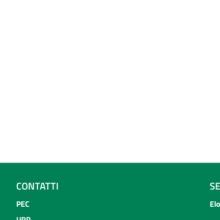
CONTATTI
S
PEC
El
URP