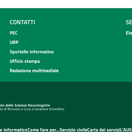
CONTATTI
S
PEC
El
URP
Sportello informativo
Ufficio stampa
Redazione multimediale
o informatico
Come fare per...
Servizio civile
Carta dei servizi
L'AUS