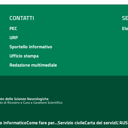
CONTATTI
S
PEC
El
URP
Sportello informativo
Ufficio stampa
Redazione multimediale
o informatico
Come fare per...
Servizio civile
Carta dei servizi
L'AUS