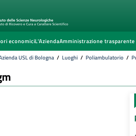
ori economici
L'Azienda
Amministrazione trasparente
l'Azienda USL di Bologna
/
Luoghi
/
Poliambulatorio
/
P
igm