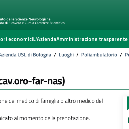
ori economici
L'Azienda
Amministrazione trasparente
l'Azienda USL di Bologna
/
Luoghi
/
Poliambulatorio
/
P
 (cav.oro-far-nas)
ione del medico di famiglia o altro medico del
unicato al momento della prenotazione.