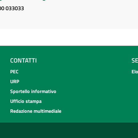
800 033033
CONTATTI
S
PEC
El
URP
Sportello informativo
Ufficio stampa
Redazione multimediale