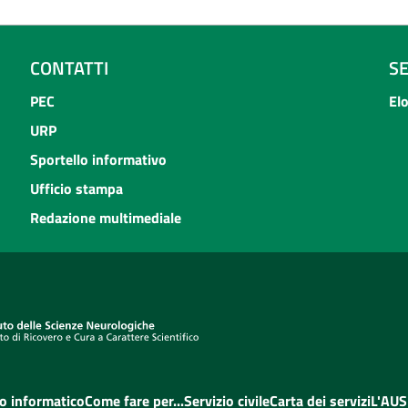
CONTATTI
S
PEC
El
URP
Sportello informativo
Ufficio stampa
Redazione multimediale
o informatico
Come fare per...
Servizio civile
Carta dei servizi
L'AUS