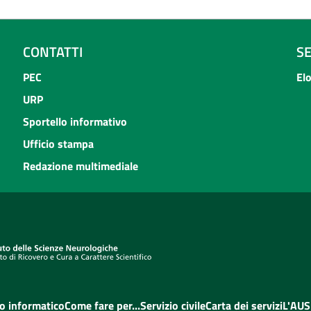
CONTATTI
S
PEC
El
URP
Sportello informativo
Ufficio stampa
Redazione multimediale
o informatico
Come fare per...
Servizio civile
Carta dei servizi
L'AUS