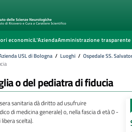
ori economici
L'Azienda
Amministrazione trasparente
l'Azienda USL di Bologna
/
Luoghi
/
Ospedale SS. Salvato
ucia
lia o del pediatra di fiducia
era sanitaria dà diritto ad usufruire
ico di medicina generale) o, nella fascia di età 0 -
 libera scelta).