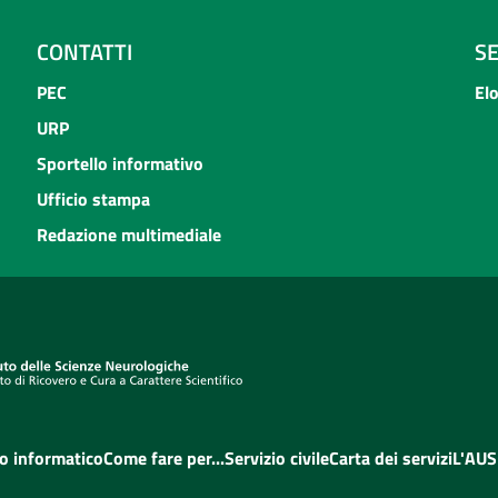
CONTATTI
S
PEC
El
URP
Sportello informativo
Ufficio stampa
Redazione multimediale
o informatico
Come fare per...
Servizio civile
Carta dei servizi
L'AUS