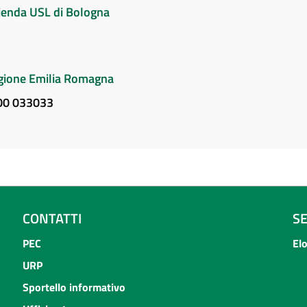
Azienda USL di Bologna
Regione Emilia Romagna
800 033033
CONTATTI
S
PEC
El
URP
Sportello informativo