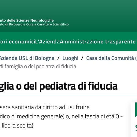
ori economici
L'Azienda
Amministrazione trasparente
l'Azienda USL di Bologna
/
Luoghi
/
Casa della Comunità (
i famiglia o del pediatra di fiducia
lia o del pediatra di fiducia
era sanitaria dà diritto ad usufruire
ico di medicina generale) o, nella fascia di età 0 -
 libera scelta).