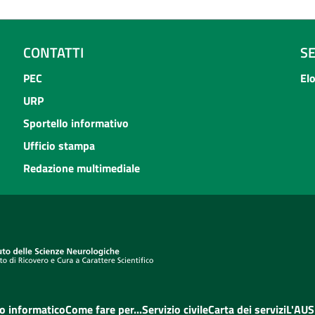
CONTATTI
S
PEC
El
URP
Sportello informativo
Ufficio stampa
Redazione multimediale
o informatico
Come fare per...
Servizio civile
Carta dei servizi
L'AUS