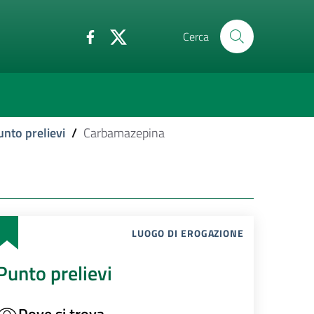
Cerca
unto prelievi
/
Carbamazepina
LUOGO DI EROGAZIONE
Punto prelievi
Dove si trova