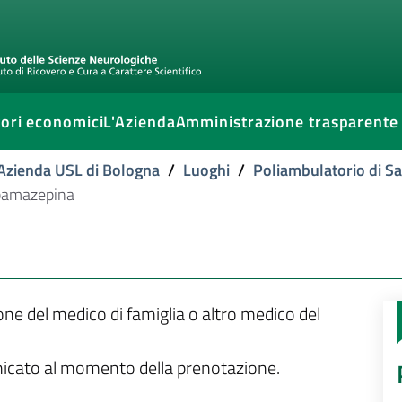
ori economici
L'Azienda
Amministrazione trasparente
l'Azienda USL di Bologna
/
Luoghi
/
Poliambulatorio di S
bamazepina
ione del medico di famiglia o altro medico del
unicato al momento della prenotazione.