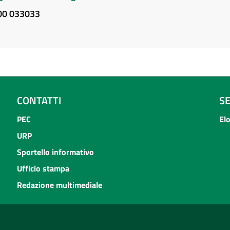
800 033033
CONTATTI
S
PEC
El
URP
Sportello informativo
Ufficio stampa
Redazione multimediale