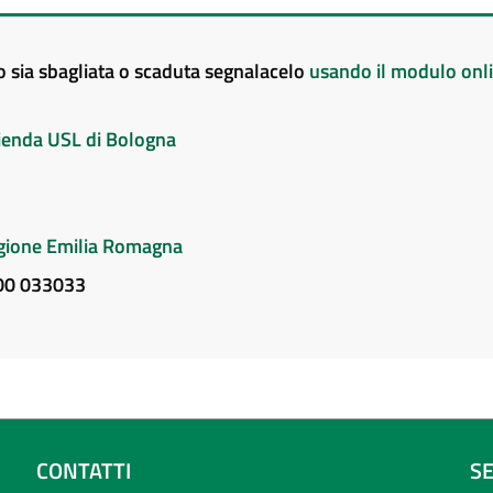
to sia sbagliata o scaduta segnalacelo
usando il modulo onl
Azienda USL di Bologna
Regione Emilia Romagna
800 033033
CONTATTI
S