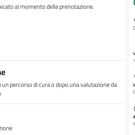
unicato al momento della prenotazione.
D
V
ne
di un percorso di cura o dopo una valutazione da
e
d
azione