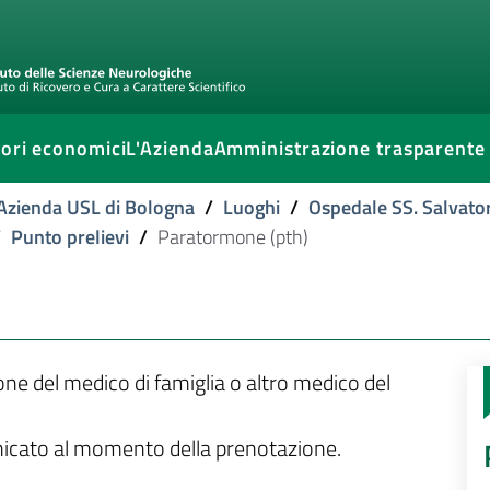
ori economici
L'Azienda
Amministrazione trasparente
l'Azienda USL di Bologna
/
Luoghi
/
Ospedale SS. Salvato
/
Punto prelievi
/
Paratormone (pth)
ione del medico di famiglia o altro medico del
unicato al momento della prenotazione.