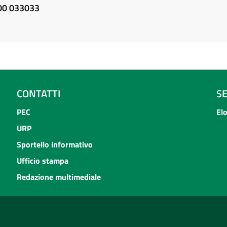
800 033033
CONTATTI
S
PEC
El
URP
Sportello informativo
Ufficio stampa
Redazione multimediale