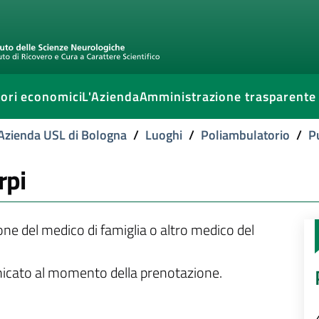
ori economici
L'Azienda
Amministrazione trasparente
l'Azienda USL di Bologna
/
Luoghi
/
Poliambulatorio
/
P
rpi
ione del medico di famiglia o altro medico del
unicato al momento della prenotazione.