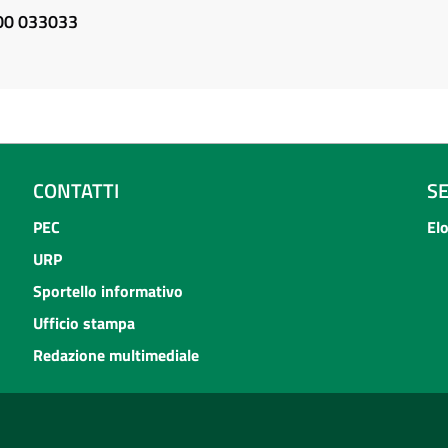
800 033033
CONTATTI
S
PEC
El
URP
Sportello informativo
Ufficio stampa
Redazione multimediale