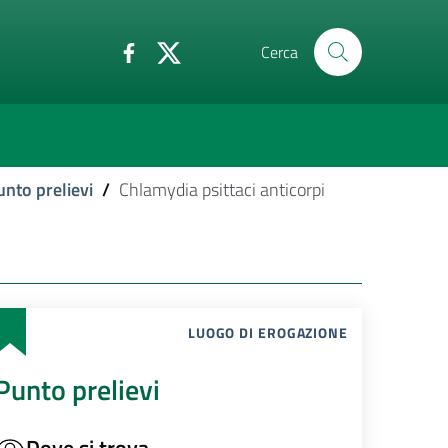
Cerca
unto prelievi
/
Chlamydia psittaci anticorpi
LUOGO DI EROGAZIONE
Punto prelievi
Dove si trova