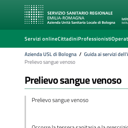
Servizi online
Cittadini
Professionisti
Operat
Azienda USL di Bologna
/
Guida ai servizi del
Prelievo sangue venoso
Prelievo sangue venoso
Prelievo sangue venoso
Occorre la tessera sanitaria e la prescriz