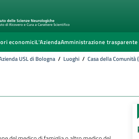
ori economici
L'Azienda
Amministrazione trasparente
l'Azienda USL di Bologna
/
Luoghi
/
Casa della Comunità (
ione del medico di famiglia o altro medico del