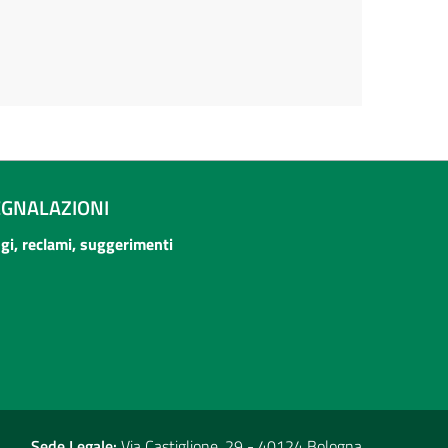
EGNALAZIONI
ogi, reclami, suggerimenti
Sede Legale:
Via Castiglione, 29 - 40124 Bologna