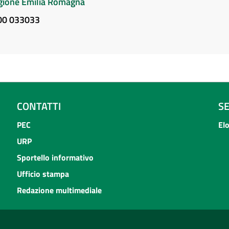
Regione Emilia Romagna
800 033033
CONTATTI
S
PEC
El
URP
Sportello informativo
Ufficio stampa
Redazione multimediale