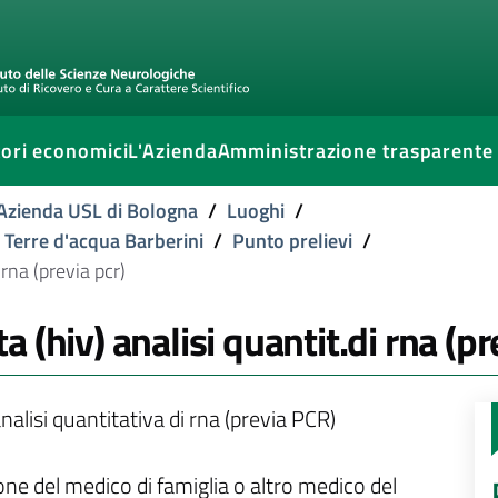
ori economici
L'Azienda
Amministrazione trasparente
l'Azienda USL di Bologna
/
Luoghi
/
e Terre d'acqua Barberini
/
Punto prelievi
/
rna (previa pcr)
(hiv) analisi quantit.di rna (pr
alisi quantitativa di rna (previa PCR)
ione del medico di famiglia o altro medico del