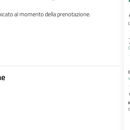
unicato al momento della prenotazione.
D
C
ne
V