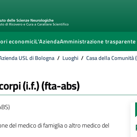
ori economici
L'Azienda
Amministrazione trasparente
l'Azienda USL di Bologna
/
Luoghi
/
Casa della Comunità (
pi (i.f.) (fta-abs)
ABS)
ione del medico di famiglia o altro medico del