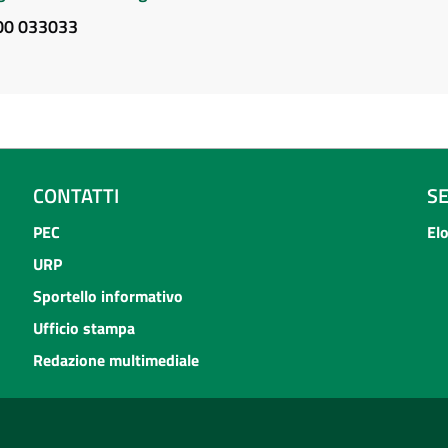
800 033033
CONTATTI
S
PEC
El
URP
Sportello informativo
Ufficio stampa
Redazione multimediale