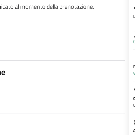
unicato al momento della prenotazione.
D
C
P
ne
V