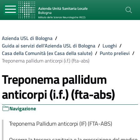
Azienda USL di Bologna
/
Guida ai servizi dell'Azienda USL di Bologna
/
Luoghi
/
Casa della Comunità (ex Casa della salute)
/
Punto prelievi
/
Treponema pallidum anticorpi (i.f.) (fta-abs)
Treponema pallidum
anticorpi (i.f.) (fta-abs)
Navigazione
Treponema Pallidum anticorpi (IF) (FTA-ABS)
Occorre la tessera sanitaria e la prescrizione del medico