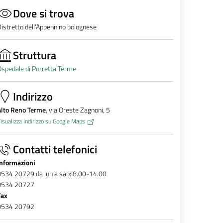
Dove si trova
istretto dell’Appennino bolognese
Struttura
spedale di Porretta Terme
Indirizzo
Alto Reno Terme
, via Oreste Zagnoni, 5
isualizza indirizzo su Google Maps
Contatti telefonici
Informazioni
0534 20729 da lun a sab: 8.00-14.00
0534 20727
Fax
0534 20792