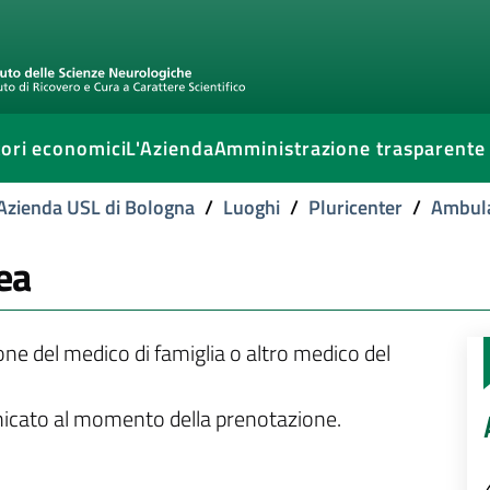
ori economici
L'Azienda
Amministrazione trasparente
l'Azienda USL di Bologna
/
Luoghi
/
Pluricenter
/
Ambula
ea
ione del medico di famiglia o altro medico del
unicato al momento della prenotazione.